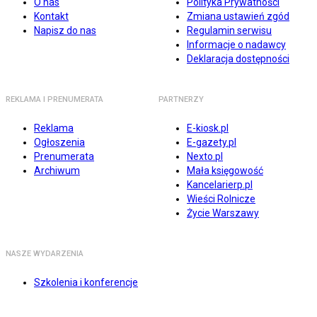
O nas
Polityka Prywatności
Kontakt
Zmiana ustawień zgód
Napisz do nas
Regulamin serwisu
Informacje o nadawcy
Deklaracja dostępności
REKLAMA I PRENUMERATA
PARTNERZY
Reklama
E-kiosk.pl
Ogłoszenia
E-gazety.pl
Prenumerata
Nexto.pl
Archiwum
Mała księgowość
Kancelarierp.pl
Wieści Rolnicze
Życie Warszawy
NASZE WYDARZENIA
Szkolenia i konferencje