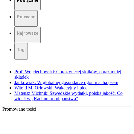
Powiązane
Polecane
Najnowsze
Tagi
Prof. Wojciechowski: Coraz więcej słoików, coraz mniej
składek
Jankowiak: W globalnej gospodarce ogon macha psem
Witold M. Orłowski: Wakacyjny lipiec
Mateusz Michnik: Szwedzkie wydatki, polska jakość. Co
widać w „Rachunku od państwa”
Promowane treści