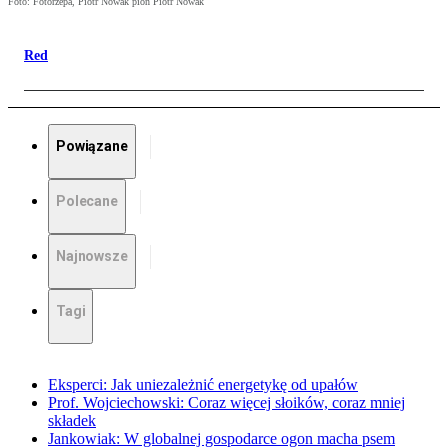
Foto: Fotorzepa, Piotr Nowak pion Piotr Nowak
Red
Powiązane
Polecane
Najnowsze
Tagi
Eksperci: Jak uniezależnić energetykę od upałów
Prof. Wojciechowski: Coraz więcej słoików, coraz mniej
składek
Jankowiak: W globalnej gospodarce ogon macha psem