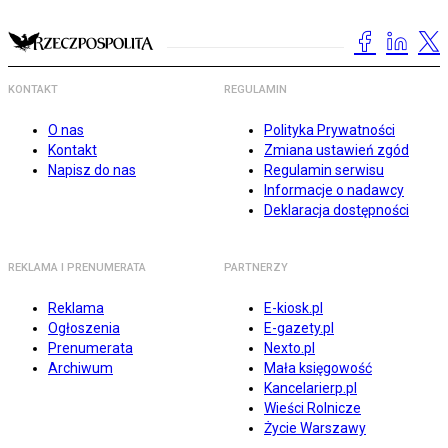
KONTAKT
REGULAMIN
O nas
Polityka Prywatności
Kontakt
Zmiana ustawień zgód
Napisz do nas
Regulamin serwisu
Informacje o nadawcy
Deklaracja dostępności
REKLAMA I PRENUMERATA
PARTNERZY
Reklama
E-kiosk.pl
Ogłoszenia
E-gazety.pl
Prenumerata
Nexto.pl
Archiwum
Mała księgowość
Kancelarierp.pl
Wieści Rolnicze
Życie Warszawy