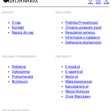
KONTAKT
REGULAMIN
O nas
Polityka Prywatności
Kontakt
Zmiana ustawień zgód
Napisz do nas
Regulamin serwisu
Informacje o nadawcy
Deklaracja dostępności
REKLAMA I PRENUMERATA
PARTNERZY
Reklama
E-kiosk.pl
Ogłoszenia
E-gazety.pl
Prenumerata
Nexto.pl
Archiwum
Mała księgowość
Kancelarierp.pl
Wieści Rolnicze
Życie Warszawy
NASZE WYDARZENIA