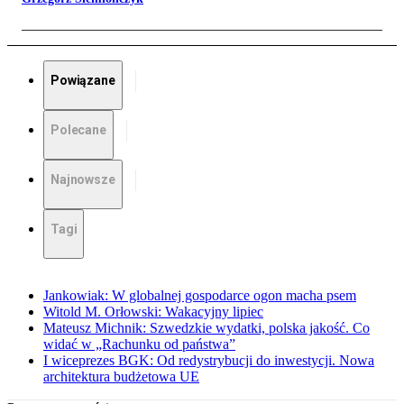
Powiązane
Polecane
Najnowsze
Tagi
Jankowiak: W globalnej gospodarce ogon macha psem
Witold M. Orłowski: Wakacyjny lipiec
Mateusz Michnik: Szwedzkie wydatki, polska jakość. Co
widać w „Rachunku od państwa”
I wiceprezes BGK: Od redystrybucji do inwestycji. Nowa
architektura budżetowa UE