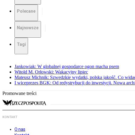
Polecane
Najnowsze
Tagi
Jankowiak: W globalnej gospodarce ogon macha psem
Witold M. Orłowski: Wakacyjny lipiec
Mateusz Michnik: Szwedzkie wydatki, polska jakość. Co wid
I wiceprezes BGK: Od redystrybucji do inwestycji. Nowa arc
Promowane treści
KONTAKT
O nas