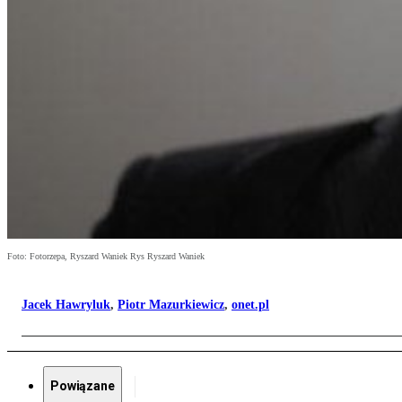
Foto: Fotorzepa, Ryszard Waniek Rys Ryszard Waniek
Jacek Hawryluk
,
Piotr Mazurkiewicz
,
onet.pl
Powiązane