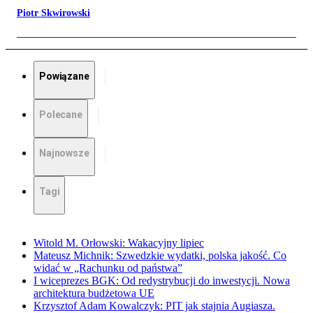
Piotr Skwirowski
Powiązane
Polecane
Najnowsze
Tagi
Witold M. Orłowski: Wakacyjny lipiec
Mateusz Michnik: Szwedzkie wydatki, polska jakość. Co
widać w „Rachunku od państwa”
I wiceprezes BGK: Od redystrybucji do inwestycji. Nowa
architektura budżetowa UE
Krzysztof Adam Kowalczyk: PIT jak stajnia Augiasza.