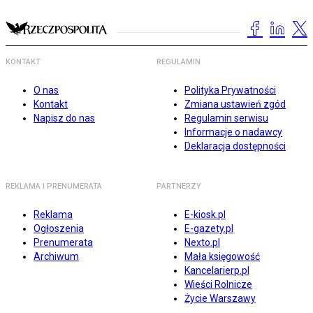
KONTAKT
REGULAMIN
O nas
Polityka Prywatności
Kontakt
Zmiana ustawień zgód
Napisz do nas
Regulamin serwisu
Informacje o nadawcy
Deklaracja dostępności
REKLAMA I PRENUMERATA
PARTNERZY
Reklama
E-kiosk.pl
Ogłoszenia
E-gazety.pl
Prenumerata
Nexto.pl
Archiwum
Mała księgowość
Kancelarierp.pl
Wieści Rolnicze
Życie Warszawy