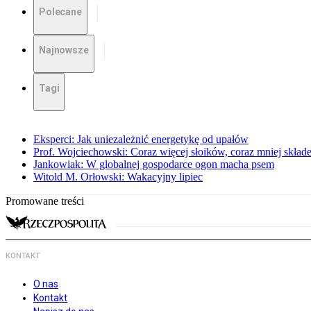
Polecane
Najnowsze
Tagi
Eksperci: Jak uniezależnić energetykę od upałów
Prof. Wojciechowski: Coraz więcej słoików, coraz mniej skład
Jankowiak: W globalnej gospodarce ogon macha psem
Witold M. Orłowski: Wakacyjny lipiec
Promowane treści
KONTAKT
O nas
Kontakt