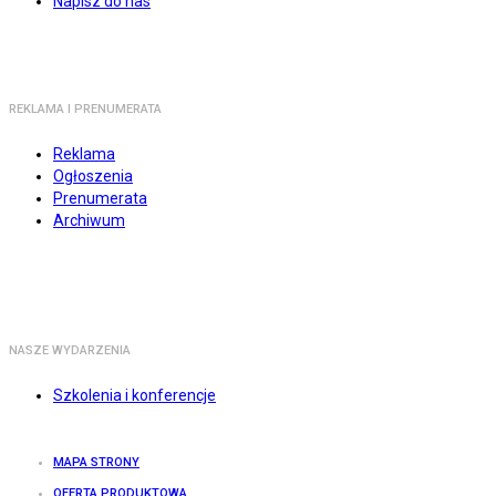
Napisz do nas
REKLAMA I PRENUMERATA
Reklama
Ogłoszenia
Prenumerata
Archiwum
NASZE WYDARZENIA
Szkolenia i konferencje
MAPA STRONY
OFERTA PRODUKTOWA