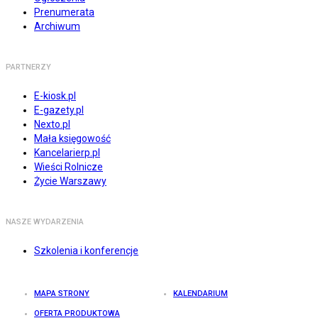
Prenumerata
Archiwum
PARTNERZY
E-kiosk.pl
E-gazety.pl
Nexto.pl
Mała księgowość
Kancelarierp.pl
Wieści Rolnicze
Życie Warszawy
NASZE WYDARZENIA
Szkolenia i konferencje
MAPA STRONY
KALENDARIUM
OFERTA PRODUKTOWA