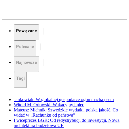
Powiązane
Polecane
Najnowsze
Tagi
Jankowiak: W globalnej gospodarce ogon macha psem
Witold M. Orłowski: Wakacyjny lipiec
Mateusz Michnik: Szwedzkie wydatki, polska jakość. Co
widać w „Rachunku od państwa”
I wiceprezes BGK: Od redystrybucji do inwestycji. Nowa
architektura budżetowa UE