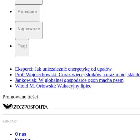
Polecane
Najnowsze
Tagi
Eksperci: Jak uniezależnić energetykę od upałów
Prof. Wojciechowski: Coraz więcej słoików, coraz mniej skład
Jankowiak: W globalnej gospodarce ogon macha psem
Witold M. Orłowski: Wakacyjny lipiec
Promowane treści
KONTAKT
O nas