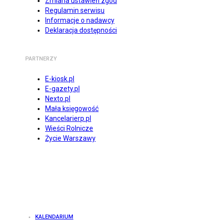
Zmiana ustawień zgód
Regulamin serwisu
Informacje o nadawcy
Deklaracja dostępności
PARTNERZY
E-kiosk.pl
E-gazety.pl
Nexto.pl
Mała księgowość
Kancelarierp.pl
Wieści Rolnicze
Życie Warszawy
KALENDARIUM