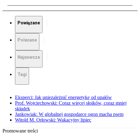
Powiązane
Polecane
Najnowsze
Tagi
Eksperci: Jak uniezależnić energetykę od upałów
Prof. Wojciechowski: Coraz więcej słoików, coraz mniej
składek
Jankowiak: W globalnej gospodarce ogon macha psem
Witold M. Orłowski: Wakacyjny lipiec
Promowane treści