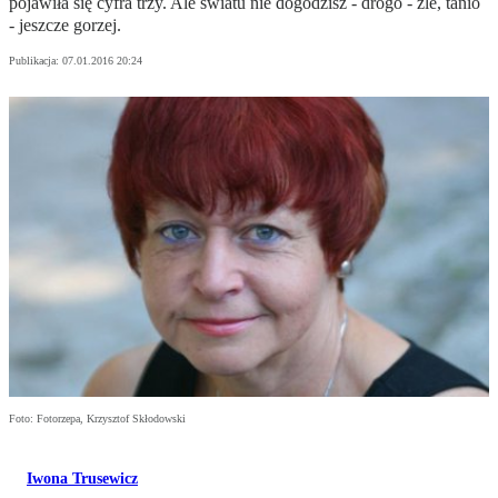
pojawiła się cyfra trzy. Ale światu nie dogodzisz - drogo - źle, tanio
- jeszcze gorzej.
Publikacja:
07.01.2016 20:24
Foto: Fotorzepa, Krzysztof Skłodowski
Iwona Trusewicz