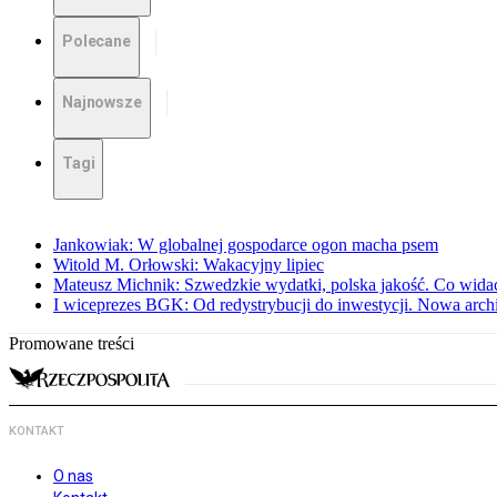
Polecane
Najnowsze
Tagi
Jankowiak: W globalnej gospodarce ogon macha psem
Witold M. Orłowski: Wakacyjny lipiec
Mateusz Michnik: Szwedzkie wydatki, polska jakość. Co wid
I wiceprezes BGK: Od redystrybucji do inwestycji. Nowa arc
Promowane treści
KONTAKT
O nas