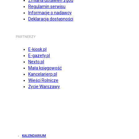
Zmiana ustawień zgód
Regulamin serwisu
Informacje o nadawcy
Deklaracja dostępności
PARTNERZY
E-kiosk.pl
E-gazety.pl
Nexto.pl
Mała księgowość
Kancelarierp.pl
Wieści Rolnicze
Życie Warszawy
KALENDARIUM