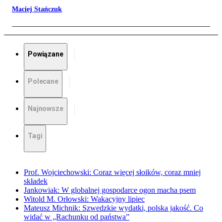
Maciej Stańczuk
Powiązane
Polecane
Najnowsze
Tagi
Prof. Wojciechowski: Coraz więcej słoików, coraz mniej
składek
Jankowiak: W globalnej gospodarce ogon macha psem
Witold M. Orłowski: Wakacyjny lipiec
Mateusz Michnik: Szwedzkie wydatki, polska jakość. Co
widać w „Rachunku od państwa”