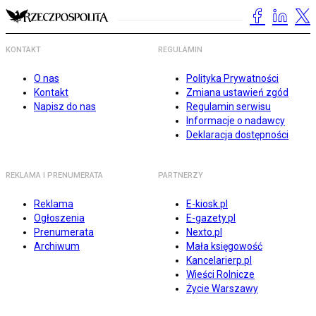
KONTAKT
REGULAMIN
O nas
Polityka Prywatności
Kontakt
Zmiana ustawień zgód
Napisz do nas
Regulamin serwisu
Informacje o nadawcy
Deklaracja dostępności
REKLAMA I PRENUMERATA
PARTNERZY
Reklama
E-kiosk.pl
Ogłoszenia
E-gazety.pl
Prenumerata
Nexto.pl
Archiwum
Mała księgowość
Kancelarierp.pl
Wieści Rolnicze
Życie Warszawy