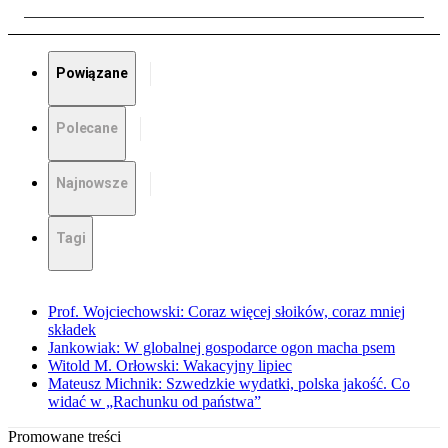
Powiązane
Polecane
Najnowsze
Tagi
Prof. Wojciechowski: Coraz więcej słoików, coraz mniej
składek
Jankowiak: W globalnej gospodarce ogon macha psem
Witold M. Orłowski: Wakacyjny lipiec
Mateusz Michnik: Szwedzkie wydatki, polska jakość. Co
widać w „Rachunku od państwa”
Promowane treści