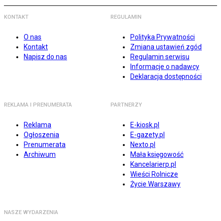
KONTAKT
REGULAMIN
O nas
Polityka Prywatności
Kontakt
Zmiana ustawień zgód
Napisz do nas
Regulamin serwisu
Informacje o nadawcy
Deklaracja dostępności
REKLAMA I PRENUMERATA
PARTNERZY
Reklama
E-kiosk.pl
Ogłoszenia
E-gazety.pl
Prenumerata
Nexto.pl
Archiwum
Mała księgowość
Kancelarierp.pl
Wieści Rolnicze
Życie Warszawy
NASZE WYDARZENIA