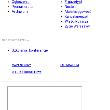
Ogłoszenia
E-gazety.pl
Prenumerata
Nexto.pl
Archiwum
Mała księgowość
Kancelarierp.pl
Wieści Rolnicze
Życie Warszawy
NASZE WYDARZENIA
Szkolenia i konferencje
MAPA STRONY
KALENDARIUM
OFERTA PRODUKTOWA