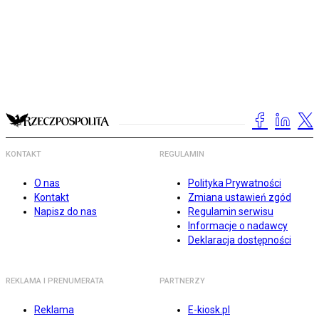
KONTAKT
REGULAMIN
O nas
Polityka Prywatności
Kontakt
Zmiana ustawień zgód
Napisz do nas
Regulamin serwisu
Informacje o nadawcy
Deklaracja dostępności
REKLAMA I PRENUMERATA
PARTNERZY
Reklama
E-kiosk.pl