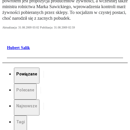
powrotem jest propozycja producentów żywności, a wcześniej także
ministra rolnictwa Marka Sawickiego, wprowadzenia kontroli marż
żywności pobieranych przez sklepy. To socjalizm w czystej postaci,
choć narodził się z zacnych pobudek.
Aktualizacja:
31.08.2009 03:02
Publikacja:
31.08.2009 02:59
Hubert Salik
Powiązane
Polecane
Najnowsze
Tagi