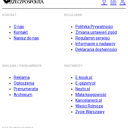
KONTAKT
REGULAMIN
O nas
Polityka Prywatności
Kontakt
Zmiana ustawień zgód
Napisz do nas
Regulamin serwisu
Informacje o nadawcy
Deklaracja dostępności
REKLAMA I PRENUMERATA
PARTNERZY
Reklama
E-kiosk.pl
Ogłoszenia
E-gazety.pl
Prenumerata
Nexto.pl
Archiwum
Mała księgowość
Kancelarierp.pl
Wieści Rolnicze
Życie Warszawy