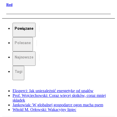
Red
Powiązane
Polecane
Najnowsze
Tagi
Eksperci: Jak uniezależnić energetykę od upałów
Prof. Wojciechowski: Coraz więcej słoików, coraz mniej
składek
Jankowiak: W globalnej gospodarce ogon macha psem
Witold M. Orłowski: Wakacyjny lipiec