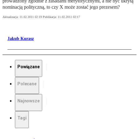
prowadzony zgodnie z zasadami merytorycznymi, a nie być ukrytą
nominacją polityczną, to czy X może zostać jego prezesem?
Aktualizacja:
11.02.2011 02:19
Publikacja:
11.02.2011 02:17
Jakub Kurasz
Powiązane
Polecane
Najnowsze
Tagi