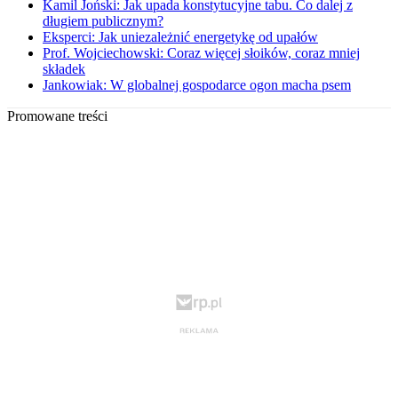
Kamil Joński: Jak upada konstytucyjne tabu. Co dalej z
długiem publicznym?
Eksperci: Jak uniezależnić energetykę od upałów
Prof. Wojciechowski: Coraz więcej słoików, coraz mniej
składek
Jankowiak: W globalnej gospodarce ogon macha psem
Promowane treści