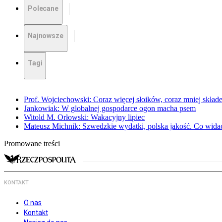
Polecane
Najnowsze
Tagi
Prof. Wojciechowski: Coraz więcej słoików, coraz mniej skład
Jankowiak: W globalnej gospodarce ogon macha psem
Witold M. Orłowski: Wakacyjny lipiec
Mateusz Michnik: Szwedzkie wydatki, polska jakość. Co wid
Promowane treści
KONTAKT
O nas
Kontakt