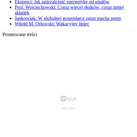
Eksperci: Jak uniezależnić energetykę od upałów
Prof. Wojciechowski: Coraz więcej słoików, coraz mniej
składek
Jankowiak: W globalnej gospodarce ogon macha psem
Witold M. Orłowski: Wakacyjny lipiec
Promowane treści