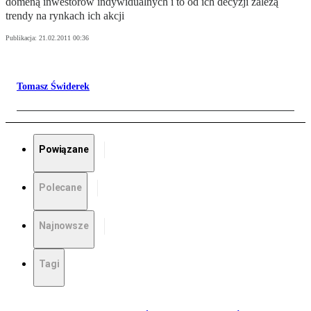
domeną inwestorów indywidualnych i to od ich decyzji zależą
trendy na rynkach ich akcji
Publikacja:
21.02.2011 00:36
Tomasz Świderek
Powiązane
Polecane
Najnowsze
Tagi