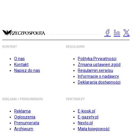
KONTAKT
REGULAMIN
O nas
Polityka Prywatności
Kontakt
Zmiana ustawień zgód
Napisz do nas
Regulamin serwisu
Informacje o nadawcy
Deklaracja dostępności
REKLAMA I PRENUMERATA
PARTNERZY
Reklama
E-kiosk.pl
Ogłoszenia
E-gazety.pl
Prenumerata
Nexto.pl
Archiwum
Mała księgowość