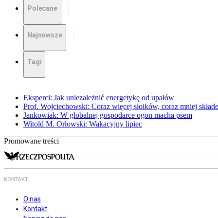
Polecane
Najnowsze
Tagi
Eksperci: Jak uniezależnić energetykę od upałów
Prof. Wojciechowski: Coraz więcej słoików, coraz mniej skład
Jankowiak: W globalnej gospodarce ogon macha psem
Witold M. Orłowski: Wakacyjny lipiec
Promowane treści
KONTAKT
O nas
Kontakt