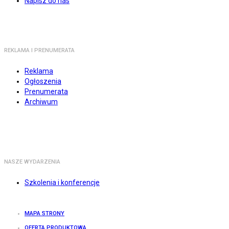
Napisz do nas
REKLAMA I PRENUMERATA
Reklama
Ogłoszenia
Prenumerata
Archiwum
NASZE WYDARZENIA
Szkolenia i konferencje
MAPA STRONY
OFERTA PRODUKTOWA