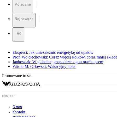
Polecane
Najnowsze
Tagi
Eksperci: Jak uniezależnić energetykę od upałów
Prof. Wojciechowski: Coraz więcej słoików, coraz mniej skład
Jankowiak: W globalnej gospodarce ogon macha psem
Witold M. Orłowski: Wakacyjny lipiec
Promowane treści
KONTAKT
O nas
Kontakt