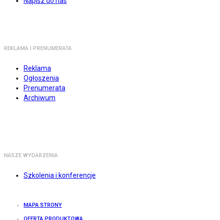
Napisz do nas
REKLAMA I PRENUMERATA
Reklama
Ogłoszenia
Prenumerata
Archiwum
NASZE WYDARZENIA
Szkolenia i konferencje
MAPA STRONY
OFERTA PRODUKTOWA