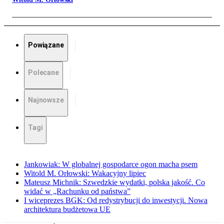
Powiązane
Polecane
Najnowsze
Tagi
Jankowiak: W globalnej gospodarce ogon macha psem
Witold M. Orłowski: Wakacyjny lipiec
Mateusz Michnik: Szwedzkie wydatki, polska jakość. Co
widać w „Rachunku od państwa”
I wiceprezes BGK: Od redystrybucji do inwestycji. Nowa
architektura budżetowa UE