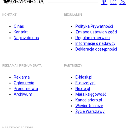
KONTAKT
REGULAMIN
O nas
Polityka Prywatności
Kontakt
Zmiana ustawień zgód
Napisz do nas
Regulamin serwisu
Informacje o nadawcy
Deklaracja dostępności
REKLAMA I PRENUMERATA
PARTNERZY
Reklama
E-kiosk.pl
Ogłoszenia
E-gazety.pl
Prenumerata
Nexto.pl
Archiwum
Mała księgowość
Kancelarierp.pl
Wieści Rolnicze
Życie Warszawy
NASZE WYDARZENIA