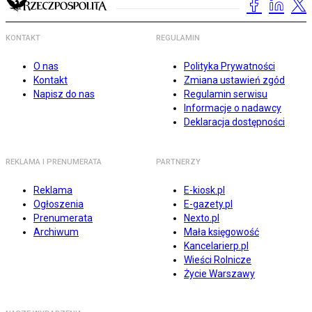
KONTAKT
REGULAMIN
O nas
Polityka Prywatności
Kontakt
Zmiana ustawień zgód
Napisz do nas
Regulamin serwisu
Informacje o nadawcy
Deklaracja dostępności
REKLAMA I PRENUMERATA
PARTNERZY
Reklama
E-kiosk.pl
Ogłoszenia
E-gazety.pl
Prenumerata
Nexto.pl
Archiwum
Mała księgowość
Kancelarierp.pl
Wieści Rolnicze
Życie Warszawy