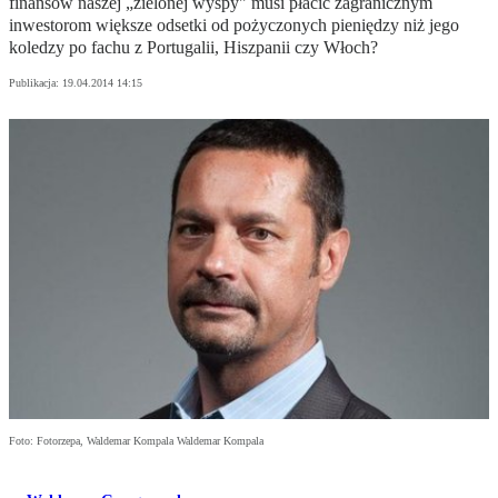
finansów naszej „zielonej wyspy" musi płacić zagranicznym
inwestorom większe odsetki od pożyczonych pieniędzy niż jego
koledzy po fachu z Portugalii, Hiszpanii czy Włoch?
Publikacja:
19.04.2014 14:15
Foto: Fotorzepa, Waldemar Kompala Waldemar Kompala