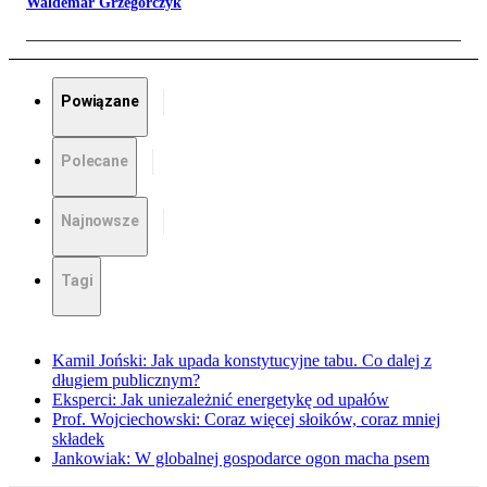
Waldemar Grzegorczyk
Powiązane
Polecane
Najnowsze
Tagi
Kamil Joński: Jak upada konstytucyjne tabu. Co dalej z
długiem publicznym?
Eksperci: Jak uniezależnić energetykę od upałów
Prof. Wojciechowski: Coraz więcej słoików, coraz mniej
składek
Jankowiak: W globalnej gospodarce ogon macha psem