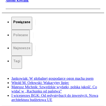
Antoni Kowalik
Powiązane
Polecane
Najnowsze
Tagi
Jankowiak: W globalnej gospodarce ogon macha psem
Witold M. Orłowski: Wakacyjny lipiec
Mateusz Michnik: Szwedzkie wydatki, polska jakość. Co
widać w „Rachunku od państwa”
I wiceprezes BGK: Od redystrybucji do inwestycji. Nowa
architektura budżetowa UE