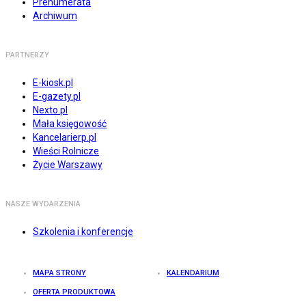
Prenumerata
Archiwum
PARTNERZY
E-kiosk.pl
E-gazety.pl
Nexto.pl
Mała księgowość
Kancelarierp.pl
Wieści Rolnicze
Życie Warszawy
NASZE WYDARZENIA
Szkolenia i konferencje
MAPA STRONY
KALENDARIUM
OFERTA PRODUKTOWA