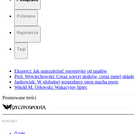
Polecane
Najnowsze
Tagi
Eksperci: Jak uniezależnić energetykę od upałów
Prof. Wojciechowski: Coraz więcej słoików, coraz mniej skład
Jankowiak: W globalnej gospodarce ogon macha psem
Witold M. Orłowski: Wakacyjny lipiec
Promowane treści
KONTAKT
O nas