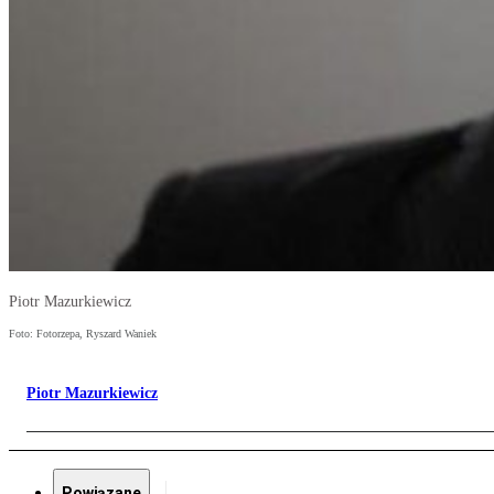
Piotr Mazurkiewicz
Foto: Fotorzepa, Ryszard Waniek
Piotr Mazurkiewicz
Powiązane