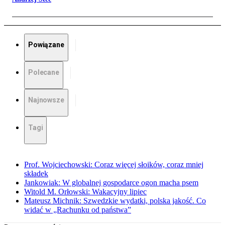
Powiązane
Polecane
Najnowsze
Tagi
Prof. Wojciechowski: Coraz więcej słoików, coraz mniej
składek
Jankowiak: W globalnej gospodarce ogon macha psem
Witold M. Orłowski: Wakacyjny lipiec
Mateusz Michnik: Szwedzkie wydatki, polska jakość. Co
widać w „Rachunku od państwa”