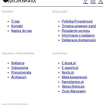
KONTAKT
REGULAMIN
O nas
Polityka Prywatności
Kontakt
Zmiana ustawień zgód
Napisz do nas
Regulamin serwisu
Informacje o nadawcy
Deklaracja dostępności
REKLAMA I PRENUMERATA
PARTNERZY
Reklama
E-kiosk.pl
Ogłoszenia
E-gazety.pl
Prenumerata
Nexto.pl
Archiwum
Mała księgowość
Kancelarierp.pl
Wieści Rolnicze
Życie Warszawy
NASZE WYDARZENIA