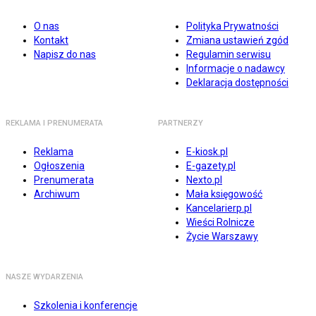
O nas
Polityka Prywatności
Kontakt
Zmiana ustawień zgód
Napisz do nas
Regulamin serwisu
Informacje o nadawcy
Deklaracja dostępności
REKLAMA I PRENUMERATA
PARTNERZY
Reklama
E-kiosk.pl
Ogłoszenia
E-gazety.pl
Prenumerata
Nexto.pl
Archiwum
Mała księgowość
Kancelarierp.pl
Wieści Rolnicze
Życie Warszawy
NASZE WYDARZENIA
Szkolenia i konferencje