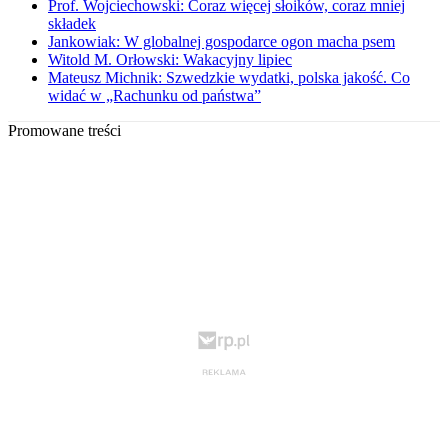
Prof. Wojciechowski: Coraz więcej słoików, coraz mniej
składek
Jankowiak: W globalnej gospodarce ogon macha psem
Witold M. Orłowski: Wakacyjny lipiec
Mateusz Michnik: Szwedzkie wydatki, polska jakość. Co
widać w „Rachunku od państwa”
Promowane treści