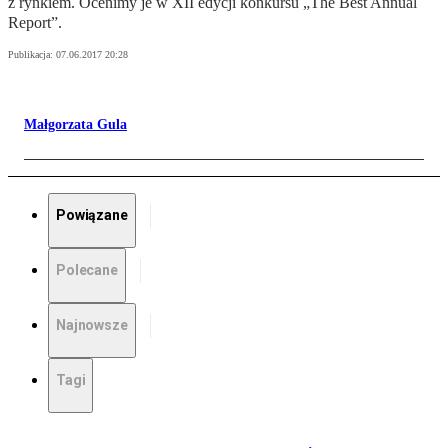
z rynkiem. Ocenimy je w XII edycji konkursu „The Best Annual
Report”.
Publikacja:
07.06.2017 20:28
Małgorzata Gula
Powiązane
Polecane
Najnowsze
Tagi