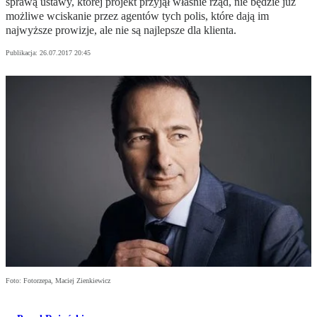
sprawą ustawy, której projekt przyjął właśnie rząd, nie będzie już
możliwe wciskanie przez agentów tych polis, które dają im
najwyższe prowizje, ale nie są najlepsze dla klienta.
Publikacja:
26.07.2017 20:45
Foto: Fotorzepa, Maciej Zienkiewicz