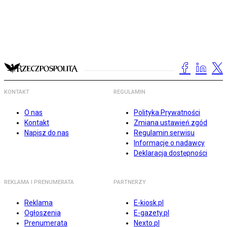
KONTAKT
REGULAMIN
O nas
Polityka Prywatności
Kontakt
Zmiana ustawień zgód
Napisz do nas
Regulamin serwisu
Informacje o nadawcy
Deklaracja dostępności
REKLAMA I PRENUMERATA
PARTNERZY
Reklama
E-kiosk.pl
Ogłoszenia
E-gazety.pl
Prenumerata
Nexto.pl