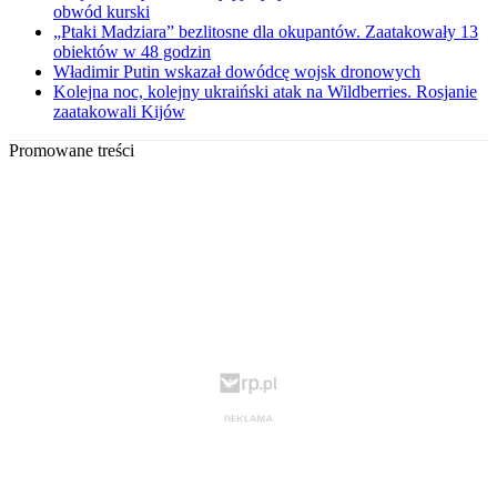
obwód kurski
„Ptaki Madziara” bezlitosne dla okupantów. Zaatakowały 13
obiektów w 48 godzin
Władimir Putin wskazał dowódcę wojsk dronowych
Kolejna noc, kolejny ukraiński atak na Wildberries. Rosjanie
zaatakowali Kijów
Promowane treści