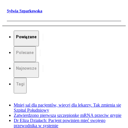
Sylwia Szparkowska
Powiązane
Polecane
Najnowsze
Tagi
Mniej sal dla pacjentów, więcej dla lekarzy. Tak zmienia się
Szpital Południowy
Zatwierdzono pierwszą szczepionkę mRNA przeciw grypie
Dr Eliza Działach: Pacjent powinien mieć swojego
przewodnika w systemie