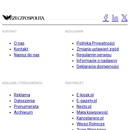
KONTAKT
REGULAMIN
O nas
Polityka Prywatności
Kontakt
Zmiana ustawień zgód
Napisz do nas
Regulamin serwisu
Informacje o nadawcy
Deklaracja dostępności
REKLAMA I PRENUMERATA
PARTNERZY
Reklama
E-kiosk.pl
Ogłoszenia
E-gazety.pl
Prenumerata
Nexto.pl
Archiwum
Mała księgowość
Kancelarierp.pl
Wieści Rolnicze
Życie Warszawy