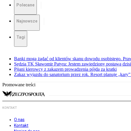
Polecane
Najnowsze
Tagi
Banki mogą żądać od klientów skanu dowodu osobistego. Praw
Sędzia TK Sławomir Patyra: Jestem zawiedziony postawą dzisiej
Pijani kierowcy z zakazem prowadzenia pójdą za kratki
Zakaz wyjazdu do sanatorium przez rok. Resort planuje „kary”
Promowane treści
KONTAKT
O nas
Kontakt