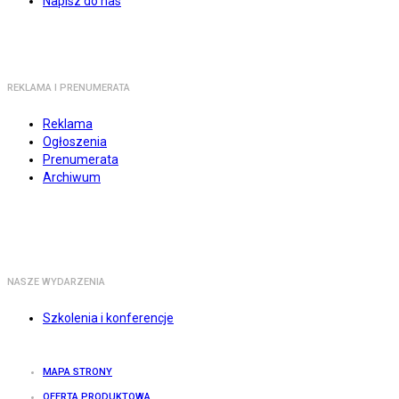
Napisz do nas
REKLAMA I PRENUMERATA
Reklama
Ogłoszenia
Prenumerata
Archiwum
NASZE WYDARZENIA
Szkolenia i konferencje
MAPA STRONY
OFERTA PRODUKTOWA