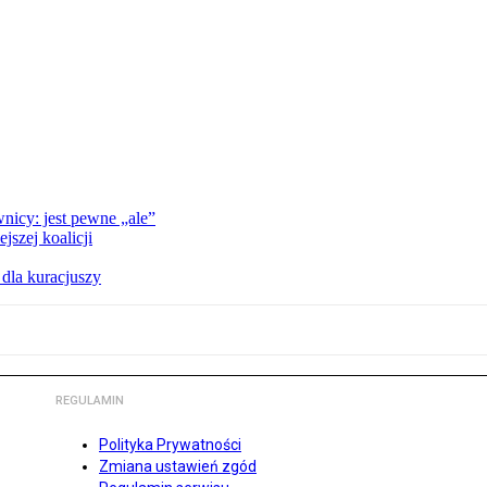
nicy: jest pewne „ale”
szej koalicji
 dla kuracjuszy
REGULAMIN
Polityka Prywatności
Zmiana ustawień zgód