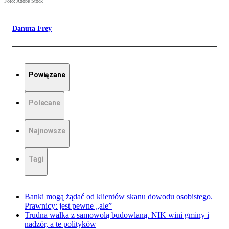
Foto: Adobe Stock
Danuta Frey
Powiązane
Polecane
Najnowsze
Tagi
Banki mogą żądać od klientów skanu dowodu osobistego.
Prawnicy: jest pewne „ale”
Trudna walka z samowolą budowlaną. NIK wini gminy i
nadzór, a te polityków