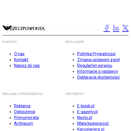
KONTAKT
REGULAMIN
O nas
Polityka Prywatności
Kontakt
Zmiana ustawień zgód
Napisz do nas
Regulamin serwisu
Informacje o nadawcy
Deklaracja dostępności
REKLAMA I PRENUMERATA
PARTNERZY
Reklama
E-kiosk.pl
Ogłoszenia
E-gazety.pl
Prenumerata
Nexto.pl
Archiwum
Mała księgowość
Kancelarierp.pl