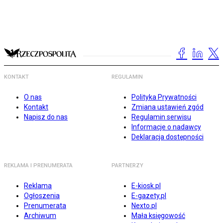
KONTAKT
REGULAMIN
O nas
Polityka Prywatności
Kontakt
Zmiana ustawień zgód
Napisz do nas
Regulamin serwisu
Informacje o nadawcy
Deklaracja dostępności
REKLAMA I PRENUMERATA
PARTNERZY
Reklama
E-kiosk.pl
Ogłoszenia
E-gazety.pl
Prenumerata
Nexto.pl
Archiwum
Mała księgowość