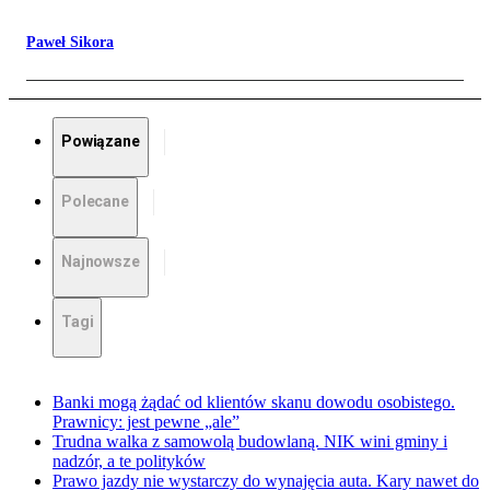
Paweł Sikora
Powiązane
Polecane
Najnowsze
Tagi
Banki mogą żądać od klientów skanu dowodu osobistego.
Prawnicy: jest pewne „ale”
Trudna walka z samowolą budowlaną. NIK wini gminy i
nadzór, a te polityków
Prawo jazdy nie wystarczy do wynajęcia auta. Kary nawet do