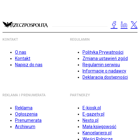
KONTAKT
REGULAMIN
O nas
Polityka Prywatności
Kontakt
Zmiana ustawień zgód
Napisz do nas
Regulamin serwisu
Informacje o nadawcy
Deklaracja dostępności
REKLAMA I PRENUMERATA
PARTNERZY
Reklama
E-kiosk.pl
Ogłoszenia
E-gazety.pl
Prenumerata
Nexto.pl
Archiwum
Mała księgowość
Kancelarierp.pl
Wieści Rolnicze