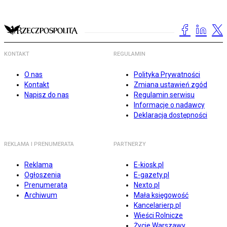
KONTAKT
REGULAMIN
O nas
Polityka Prywatności
Kontakt
Zmiana ustawień zgód
Napisz do nas
Regulamin serwisu
Informacje o nadawcy
Deklaracja dostępności
REKLAMA I PRENUMERATA
PARTNERZY
Reklama
E-kiosk.pl
Ogłoszenia
E-gazety.pl
Prenumerata
Nexto.pl
Archiwum
Mała księgowość
Kancelarierp.pl
Wieści Rolnicze
Życie Warszawy