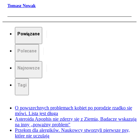
Tomasz Nowak
Powiązane
Polecane
Najnowsze
Tagi
O powszechnych problemach kobiet po porodzie rzadko się
mówi. Lista jest długa
Asteroida Apophis nie zderzy się z Ziemią. Badacze wskazują
na inny „poważny problem"
Przełom dla alergików. Naukowcy stworzyli pierwsze psy,
które nie uczulają