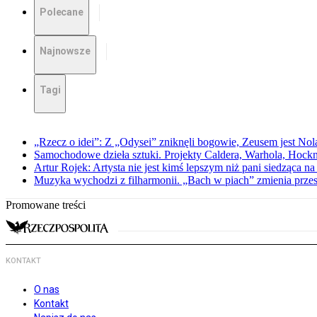
Polecane
Najnowsze
Tagi
„Rzecz o idei”: Z „Odysei” zniknęli bogowie, Zeusem jest Nol
Samochodowe dzieła sztuki. Projekty Caldera, Warhola, Hock
Artur Rojek: Artysta nie jest kimś lepszym niż pani siedząca n
Muzyka wychodzi z filharmonii. „Bach w piach” zmienia przes
Promowane treści
KONTAKT
O nas
Kontakt