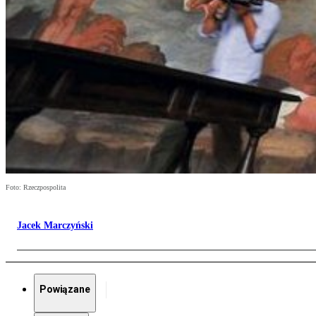
Foto: Rzeczpospolita
Jacek Marczyński
Powiązane