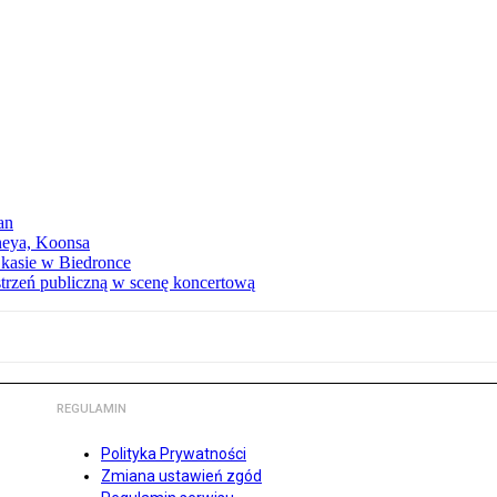
an
neya, Koonsa
a kasie w Biedronce
trzeń publiczną w scenę koncertową
REGULAMIN
Polityka Prywatności
Zmiana ustawień zgód