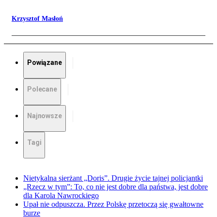
Krzysztof Masłoń
Powiązane
Polecane
Najnowsze
Tagi
Nietykalna sierżant „Doris”. Drugie życie tajnej policjantki
„Rzecz w tym”: To, co nie jest dobre dla państwa, jest dobre
dla Karola Nawrockiego
Upał nie odpuszcza. Przez Polskę przetoczą się gwałtowne
burze