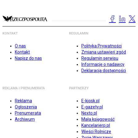
KONTAKT
REGULAMIN
O nas
Polityka Prywatności
Kontakt
Zmiana ustawień zgód
Napisz do nas
Regulamin serwisu
Informacje o nadawcy
Deklaracja dostępności
REKLAMA I PRENUMERATA
PARTNERZY
Reklama
E-kiosk.pl
Ogłoszenia
E-gazety.pl
Prenumerata
Nexto.pl
Archiwum
Mała księgowość
Kancelarierp.pl
Wieści Rolnicze
Życie Warszawy