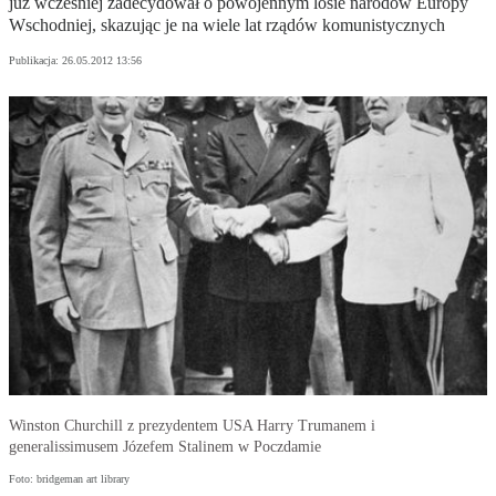
już wcześniej zadecydował o powojennym losie narodów Europy
Wschodniej, skazując je na wiele lat rządów komunistycznych
Publikacja:
26.05.2012 13:56
Winston Churchill z prezydentem USA Harry Trumanem i
generalissimusem Józefem Stalinem w Poczdamie
Foto: bridgeman art library