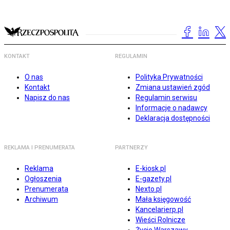
KONTAKT
REGULAMIN
O nas
Polityka Prywatności
Kontakt
Zmiana ustawień zgód
Napisz do nas
Regulamin serwisu
Informacje o nadawcy
Deklaracja dostępności
REKLAMA I PRENUMERATA
PARTNERZY
Reklama
E-kiosk.pl
Ogłoszenia
E-gazety.pl
Prenumerata
Nexto.pl
Archiwum
Mała księgowość
Kancelarierp.pl
Wieści Rolnicze