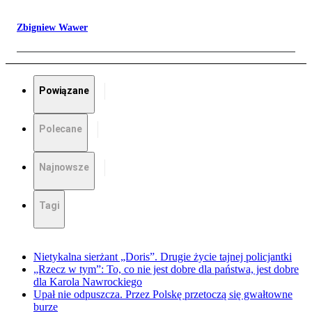
Zbigniew Wawer
Powiązane
Polecane
Najnowsze
Tagi
Nietykalna sierżant „Doris”. Drugie życie tajnej policjantki
„Rzecz w tym”: To, co nie jest dobre dla państwa, jest dobre
dla Karola Nawrockiego
Upał nie odpuszcza. Przez Polskę przetoczą się gwałtowne
burze