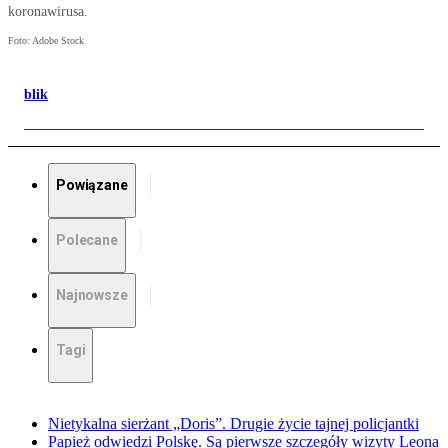
koronawirusa.
Foto: Adobe Stock
blik
Powiązane
Polecane
Najnowsze
Tagi
Nietykalna sierżant „Doris”. Drugie życie tajnej policjantki
Papież odwiedzi Polskę. Są pierwsze szczegóły wizyty Leona