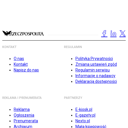
KONTAKT
REGULAMIN
O nas
Polityka Prywatności
Kontakt
Zmiana ustawień zgód
Napisz do nas
Regulamin serwisu
Informacje o nadawcy
Deklaracja dostępności
REKLAMA I PRENUMERATA
PARTNERZY
Reklama
E-kiosk.pl
Ogłoszenia
E-gazety.pl
Prenumerata
Nexto.pl
Archiwum
Mała księgowość