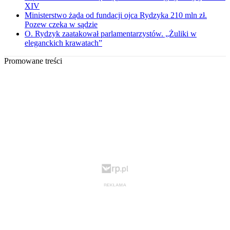
XIV
Ministerstwo żąda od fundacji ojca Rydzyka 210 mln zł.
Pozew czeka w sądzie
O. Rydzyk zaatakował parlamentarzystów. „Żuliki w
eleganckich krawatach”
Promowane treści