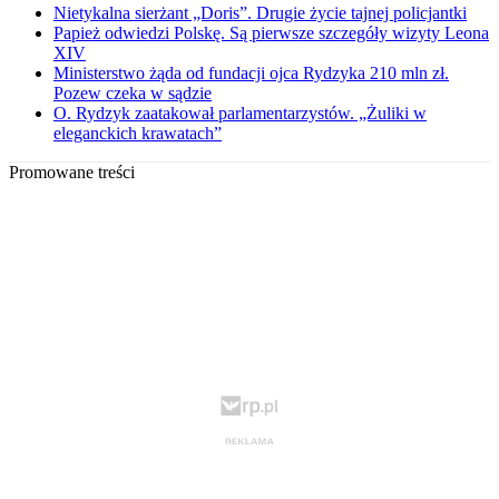
Nietykalna sierżant „Doris”. Drugie życie tajnej policjantki
Papież odwiedzi Polskę. Są pierwsze szczegóły wizyty Leona
XIV
Ministerstwo żąda od fundacji ojca Rydzyka 210 mln zł.
Pozew czeka w sądzie
O. Rydzyk zaatakował parlamentarzystów. „Żuliki w
eleganckich krawatach”
Promowane treści