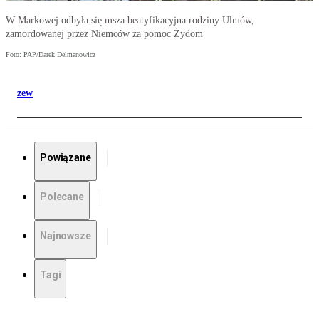
W Markowej odbyła się msza beatyfikacyjna rodziny Ulmów,
zamordowanej przez Niemców za pomoc Żydom
Foto: PAP/Darek Delmanowicz
zew
Powiązane
Polecane
Najnowsze
Tagi