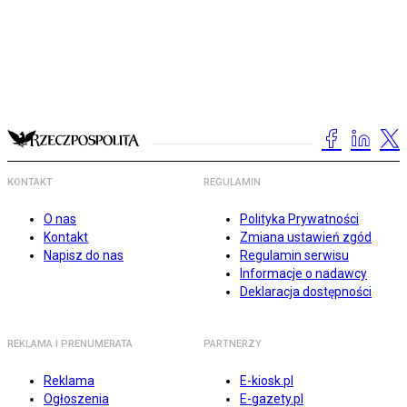
KONTAKT
REGULAMIN
O nas
Polityka Prywatności
Kontakt
Zmiana ustawień zgód
Napisz do nas
Regulamin serwisu
Informacje o nadawcy
Deklaracja dostępności
REKLAMA I PRENUMERATA
PARTNERZY
Reklama
E-kiosk.pl
Ogłoszenia
E-gazety.pl