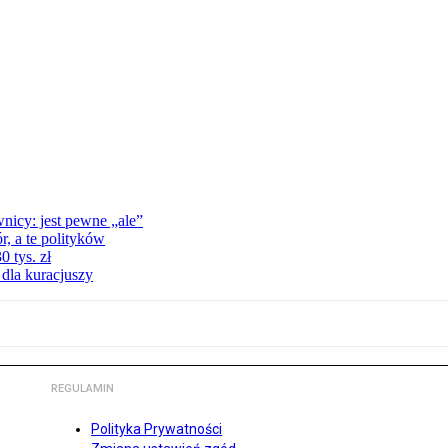
nicy: jest pewne „ale”
, a te polityków
 tys. zł
 dla kuracjuszy
REGULAMIN
Polityka Prywatności