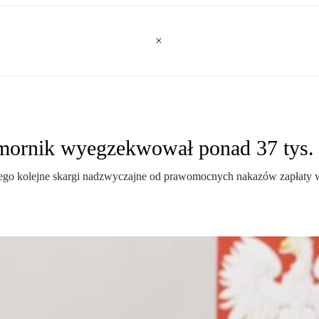
omornik wyegzekwował ponad 37 tys. 
szego kolejne skargi nadzwyczajne od prawomocnych nakazów zapłat