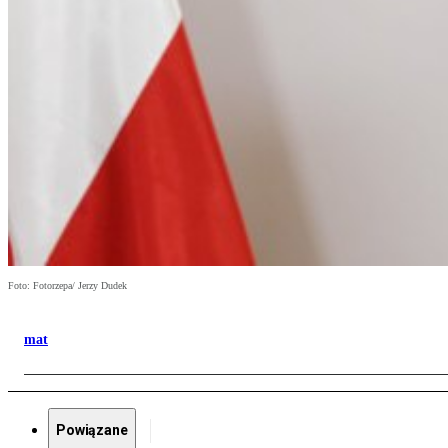
Foto: Fotorzepa/ Jerzy Dudek
mat
Powiązane