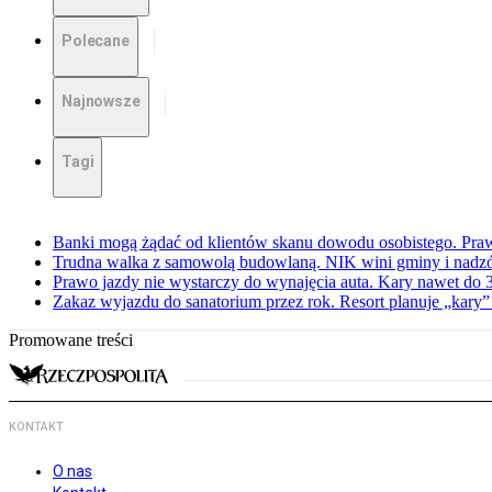
Polecane
Najnowsze
Tagi
Banki mogą żądać od klientów skanu dowodu osobistego. Praw
Trudna walka z samowolą budowlaną. NIK wini gminy i nadzór
Prawo jazdy nie wystarczy do wynajęcia auta. Kary nawet do 30
Zakaz wyjazdu do sanatorium przez rok. Resort planuje „kary”
Promowane treści
KONTAKT
O nas