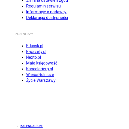
Zmiana ustawień zgód
Regulamin serwisu
Informacje o nadawcy
Deklaracja dostępności
PARTNERZY
E-kiosk.pl
E-gazety.pl
Nexto.pl
Mała księgowość
Kancelarierp.pl
Wieści Rolnicze
Życie Warszawy
KALENDARIUM