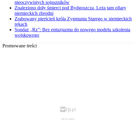
nieoczywistych sojuszników
Znaleziono doły śmierci pod Bydgoszczą. Leżą tam ofiary
niemieckich zbrodni
Zrabowany pierścień króla Zygmunta Starego w niemieckich
rękach
Sondaż „Rz”: Bez entuzjazmu do nowego modelu szkolenia
wojskowego
Promowane treści