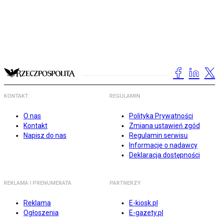
KONTAKT
REGULAMIN
O nas
Polityka Prywatności
Kontakt
Zmiana ustawień zgód
Napisz do nas
Regulamin serwisu
Informacje o nadawcy
Deklaracja dostępności
REKLAMA I PRENUMERATA
PARTNERZY
Reklama
E-kiosk.pl
Ogłoszenia
E-gazety.pl