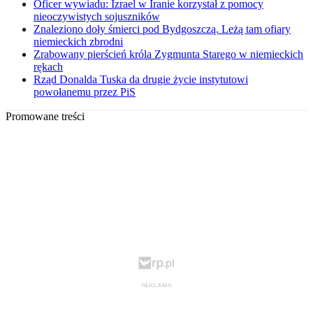
Oficer wywiadu: Izrael w Iranie korzystał z pomocy
nieoczywistych sojuszników
Znaleziono doły śmierci pod Bydgoszczą. Leżą tam ofiary
niemieckich zbrodni
Zrabowany pierścień króla Zygmunta Starego w niemieckich
rękach
Rząd Donalda Tuska da drugie życie instytutowi
powołanemu przez PiS
Promowane treści