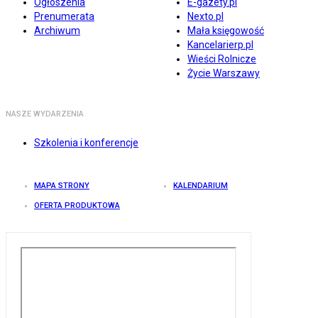
Ogłoszenia
E-gazety.pl
Prenumerata
Nexto.pl
Archiwum
Mała księgowość
Kancelarierp.pl
Wieści Rolnicze
Życie Warszawy
NASZE WYDARZENIA
Szkolenia i konferencje
MAPA STRONY
KALENDARIUM
OFERTA PRODUKTOWA