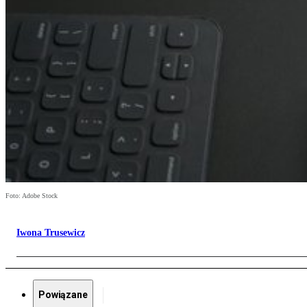
Foto: Adobe Stock
Iwona Trusewicz
Powiązane