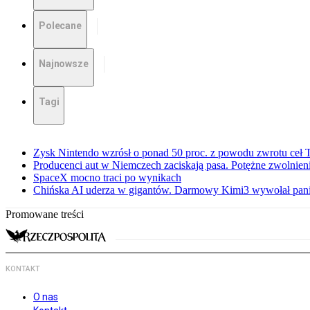
Polecane
Najnowsze
Tagi
Zysk Nintendo wzrósł o ponad 50 proc. z powodu zwrotu ceł
Producenci aut w Niemczech zaciskają pasa. Potężne zwolnieni
SpaceX mocno traci po wynikach
Chińska AI uderza w gigantów. Darmowy Kimi3 wywołał pani
Promowane treści
KONTAKT
O nas