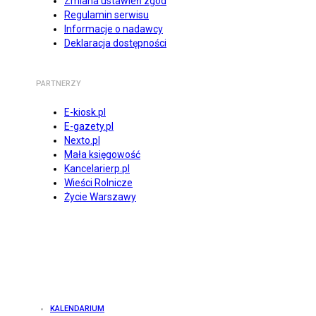
Zmiana ustawień zgód
Regulamin serwisu
Informacje o nadawcy
Deklaracja dostępności
PARTNERZY
E-kiosk.pl
E-gazety.pl
Nexto.pl
Mała księgowość
Kancelarierp.pl
Wieści Rolnicze
Życie Warszawy
KALENDARIUM