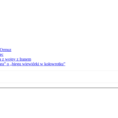
y Ormuz
iec
a z wojny z Iranem
ra” o „biegu wiewiórki w kołowrotku”