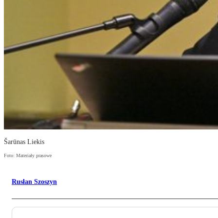
Šarūnas Liekis
Foto: Materiały prasowe
Rusłan Szoszyn