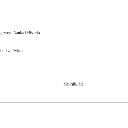
!
azyny: Nauka i Historia.
ki i ze świata.
Zaloguj się