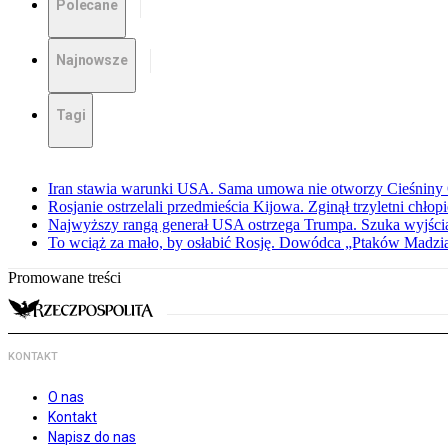
Polecane
Najnowsze
Tagi
Iran stawia warunki USA. Sama umowa nie otworzy Cieśnin
Rosjanie ostrzelali przedmieścia Kijowa. Zginął trzyletni chłop
Najwyższy rangą generał USA ostrzega Trumpa. Szuka wyjści
To wciąż za mało, by osłabić Rosję. Dowódca „Ptaków Madzia
Promowane treści
KONTAKT
O nas
Kontakt
Napisz do nas