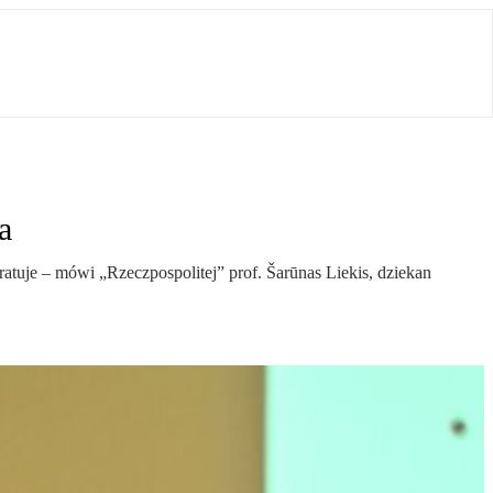
a
atuje – mówi „Rzeczpospolitej” prof. Šarūnas Liekis, dziekan