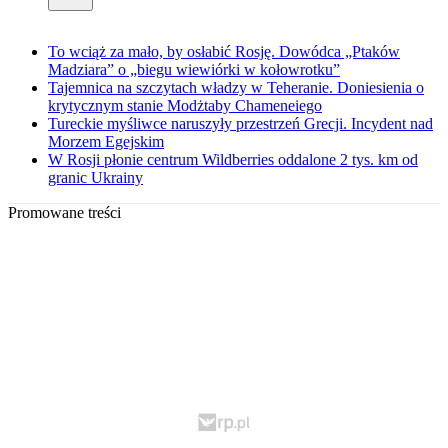
To wciąż za mało, by osłabić Rosję. Dowódca „Ptaków
Madziara” o „biegu wiewiórki w kołowrotku”
Tajemnica na szczytach władzy w Teheranie. Doniesienia o
krytycznym stanie Modżtaby Chameneiego
Tureckie myśliwce naruszyły przestrzeń Grecji. Incydent nad
Morzem Egejskim
W Rosji płonie centrum Wildberries oddalone 2 tys. km od
granic Ukrainy
Promowane treści