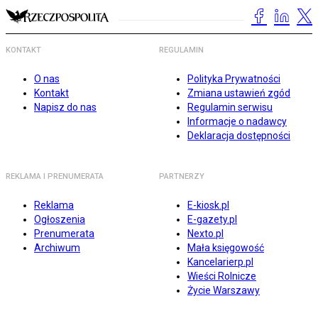
KONTAKT
REGULAMIN
O nas
Polityka Prywatności
Kontakt
Zmiana ustawień zgód
Napisz do nas
Regulamin serwisu
Informacje o nadawcy
Deklaracja dostępności
REKLAMA I PRENUMERATA
PARTNERZY
Reklama
E-kiosk.pl
Ogłoszenia
E-gazety.pl
Prenumerata
Nexto.pl
Archiwum
Mała księgowość
Kancelarierp.pl
Wieści Rolnicze
Życie Warszawy