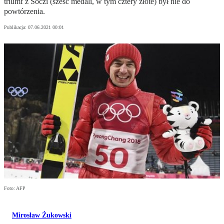
triumf z Soczi (sześć medali, w tym cztery złote) był nie do
powtórzenia.
Publikacja:
07.06.2021 00:01
Foto: AFP
Mirosław Żukowski