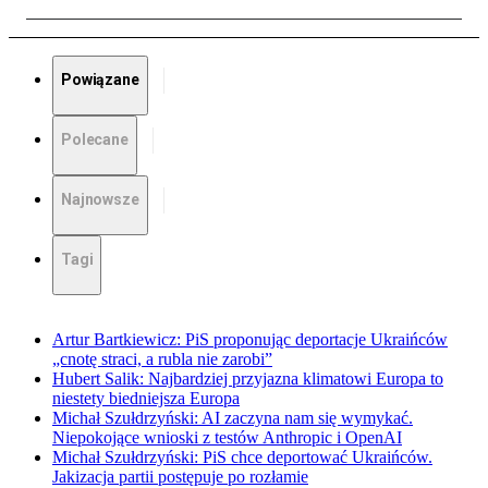
Powiązane
Polecane
Najnowsze
Tagi
Artur Bartkiewicz: PiS proponując deportacje Ukraińców
„cnotę straci, a rubla nie zarobi”
Hubert Salik: Najbardziej przyjazna klimatowi Europa to
niestety biedniejsza Europa
Michał Szułdrzyński: AI zaczyna nam się wymykać.
Niepokojące wnioski z testów Anthropic i OpenAI
Michał Szułdrzyński: PiS chce deportować Ukraińców.
Jakizacja partii postępuje po rozłamie