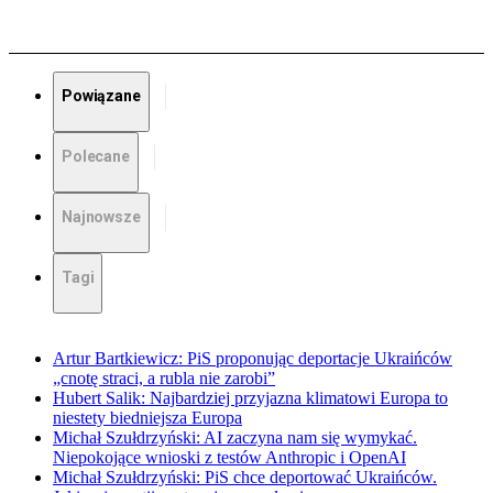
Powiązane
Polecane
Najnowsze
Tagi
Artur Bartkiewicz: PiS proponując deportacje Ukraińców
„cnotę straci, a rubla nie zarobi”
Hubert Salik: Najbardziej przyjazna klimatowi Europa to
niestety biedniejsza Europa
Michał Szułdrzyński: AI zaczyna nam się wymykać.
Niepokojące wnioski z testów Anthropic i OpenAI
Michał Szułdrzyński: PiS chce deportować Ukraińców.