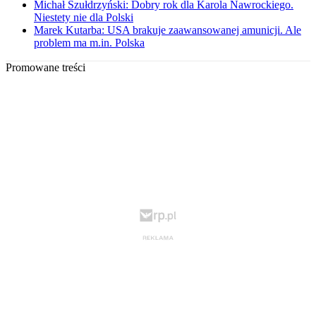
Michał Szułdrzyński: Dobry rok dla Karola Nawrockiego.
Niestety nie dla Polski
Marek Kutarba: USA brakuje zaawansowanej amunicji. Ale
problem ma m.in. Polska
Promowane treści