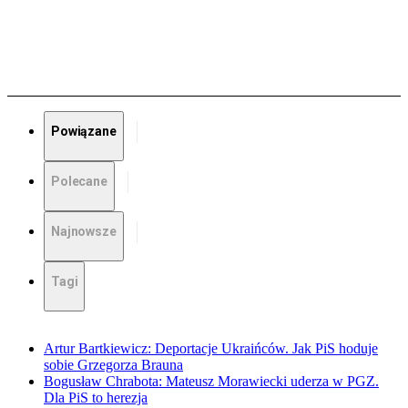
Powiązane
Polecane
Najnowsze
Tagi
Artur Bartkiewicz: Deportacje Ukraińców. Jak PiS hoduje
sobie Grzegorza Brauna
Bogusław Chrabota: Mateusz Morawiecki uderza w PGZ.
Dla PiS to herezja