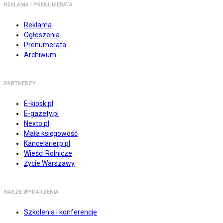
REKLAMA I PRENUMERATA
Reklama
Ogłoszenia
Prenumerata
Archiwum
PARTNERZY
E-kiosk.pl
E-gazety.pl
Nexto.pl
Mała księgowość
Kancelarierp.pl
Wieści Rolnicze
Życie Warszawy
NASZE WYDARZENIA
Szkolenia i konferencje