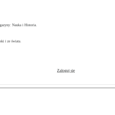
!
azyny: Nauka i Historia.
ki i ze świata.
Zaloguj się