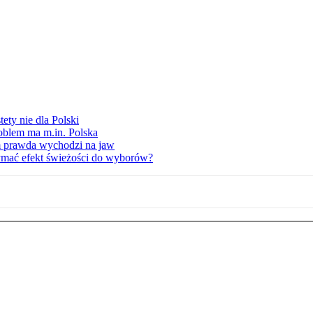
ety nie dla Polski
oblem ma m.in. Polska
am prawda wychodzi na jaw
ymać efekt świeżości do wyborów?