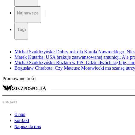
Najnowsze
Tagi
Michał Szułdrzyński: Dobry rok dla Karola Nawrockiego. Niest
Marek Kutarba: USA brakuje zaawansowanej amunicji. Ale pr
Michał Szułdrzyński: Rozłam w PiS. Gdzie dwóch się bije, t
Bogusław Chrabota: Czy Mateusz Morawiecki ma szansę utrz
Promowane treści
KONTAKT
O nas
Kontakt
Napisz do nas