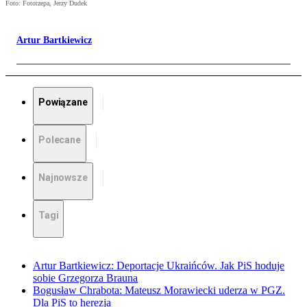
Foto: Fotorzepa, Jerzy Dudek
Artur Bartkiewicz
Powiązane
Polecane
Najnowsze
Tagi
Artur Bartkiewicz: Deportacje Ukraińców. Jak PiS hoduje
sobie Grzegorza Brauna
Bogusław Chrabota: Mateusz Morawiecki uderza w PGZ.
Dla PiS to herezja