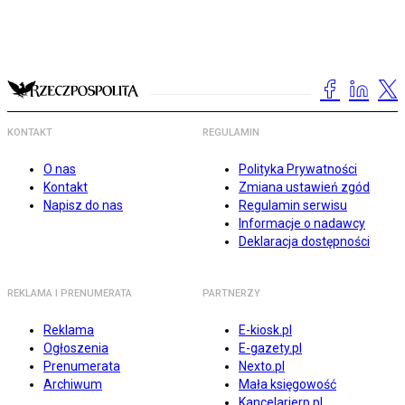
KONTAKT
REGULAMIN
O nas
Polityka Prywatności
Kontakt
Zmiana ustawień zgód
Napisz do nas
Regulamin serwisu
Informacje o nadawcy
Deklaracja dostępności
REKLAMA I PRENUMERATA
PARTNERZY
Reklama
E-kiosk.pl
Ogłoszenia
E-gazety.pl
Prenumerata
Nexto.pl
Archiwum
Mała księgowość
Kancelarierp.pl