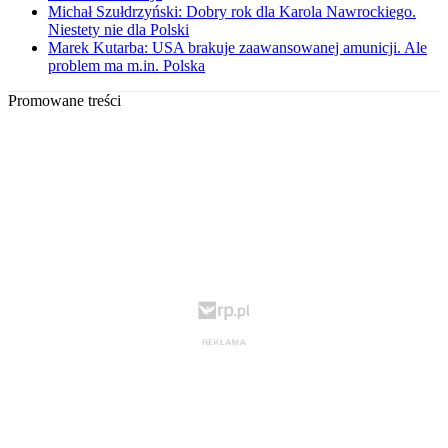
Michał Szułdrzyński: Dobry rok dla Karola Nawrockiego.
Niestety nie dla Polski
Marek Kutarba: USA brakuje zaawansowanej amunicji. Ale
problem ma m.in. Polska
Promowane treści